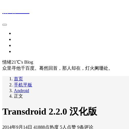
情绪21℃
首页
留言本
网址导航1
网址导航2
情绪21℃'s Blog
众里寻他千百度。蓦然回首，那人却在，灯火阑珊处。
首页
手机平板
Android
正文
Transdroid 2.2.0 汉化版
2014年9月14日
41888点热度
5人点赞
9条评论