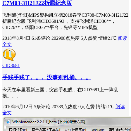
C7M03-3H21J22折腾纪念版
飞利浦(华阳)MIPS架构凯立德2018春季C3788-C7M03-3H21J22
折腾纪念版 飞利浦CID3681/93 ，支持飞利浦CID36**，
CID26**，华阳CE66**平台，先锋等MIPS机型
2018年8月4日
61条评论
202908点热度
5人点赞
情绪21℃
阅读
全文
CID3681
手贱手贱了。。。没事别乱捅。。。
今天在车里看新三国，突然手犯贱，在CID3681上一阵乱
摸。。。
2010年6月12日
5条评论
20789点热度
0人点赞
情绪21℃
阅读
全文