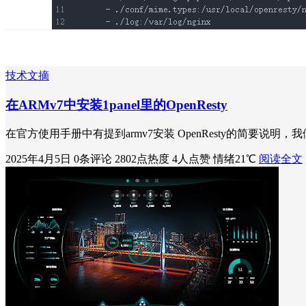
技术文摘
在ARMv7中安装1panel里的OpenResty
在官方使用手册中有提到armv7安装 OpenResty的简要说
2025年4月5日
0条评论
2802点热度
4人点赞
情绪21℃
阅读全文