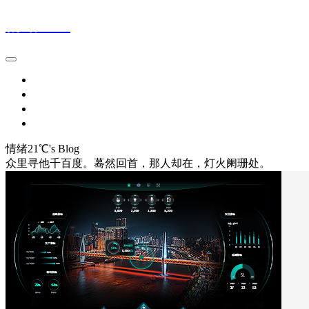
情绪21℃
首页
留言本
网址导航1
网址导航2
情绪21℃'s Blog
众里寻他千百度。蓦然回首，那人却在，灯火阑珊处。