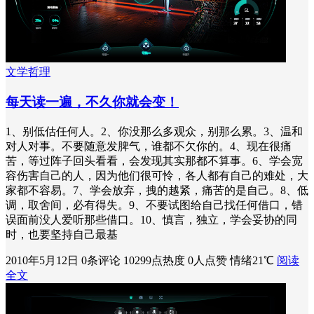
文学哲理
每天读一遍，不久你就会变！
1、别低估任何人。2、你没那么多观众，别那么累。3、温和
对人对事。不要随意发脾气，谁都不欠你的。4、现在很痛
苦，等过阵子回头看看，会发现其实那都不算事。6、学会宽
容伤害自己的人，因为他们很可怜，各人都有自己的难处，大
家都不容易。7、学会放弃，拽的越紧，痛苦的是自己。8、低
调，取舍间，必有得失。9、不要试图给自己找任何借口，错
误面前没人爱听那些借口。10、慎言，独立，学会妥协的同
时，也要坚持自己最基
2010年5月12日
0条评论
10299点热度
0人点赞
情绪21℃
阅读
全文