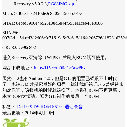
Recovery v5.0.2.3)
PG88IMG.zip
MD5: 5df9c3f172310de2e8505cff5e6b779e
SHA1: 8ebbf3900e46525a38d6e44f553ea1ceb48e8686
SHA256:
097f3d1154aed3d2d06cfc71619d5c34615d16f4206726d18231d352f
CRC32: 7e90e892
进入Recovery双清除（WIPE）后刷入ROM既可使用。
网盘下载地址：
http://115.com/file/be3rw6bx
虽然G12也有Android 4.0，但是G12的配置已经跟不上时代
了，也许2.3.5才是它最好的归宿，就让我们铭记G12曾经带来
的欢乐吧，该换机的时候就该换了。本系列ROM不再更新，
本文ROM为情绪21℃为G12制作的最后一个ROM。
标签：
Desire S
DS
ROM
S510e
通话录音
最后更新：2014年4月29日