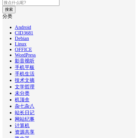
搜索
分类
Android
CID3681
Debian
Linux
OFFICE
WordPress
影音视听
手机平板
手机生活
技术文摘
文学哲理
未分类
机顶盒
杂七杂八
站长日记
网站纪事
计算机
资源共享