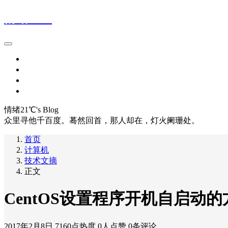
情绪21℃
首页
留言本
网址导航1
网址导航2
情绪21℃'s Blog
众里寻他千百度。蓦然回首，那人却在，灯火阑珊处。
首页
计算机
技术文摘
正文
CentOS设置程序开机自启动的
2017年2月8日
7160点热度
0人点赞
0条评论