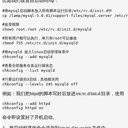
比如我们设置自启动mysql：
#将mysql启动脚本放入所有脚本运行目录/etc/rc.d/init.d中

cp /lamp/mysql-5.0.41/support-files/mysql.server /etc/r
#改变权限

chown root.root /etc/rc.d/init.d/mysqld

#所有用户都可以执行，单只有root可以修改

chmod 755 /etc/rc.d/init.d/mysqld

#将mysqld 放入linux启动管理体系中

chkconfig --add mysqld

#查看全部服务在各运行级状态

chkconfig --list mysqld

#只要运行级别3启动，其他都关闭

chkconfig --levels 245 mysqld off
例如：我们把httpd的脚本写好后放进/etc/rc.d/init.d/目录，使用
chkconfig --add httpd

chkconfig httpd on
命令即设置好了开机启动。
3、把启动程序的命令添加到/etc/rc.d/rc.sysinit 文件中