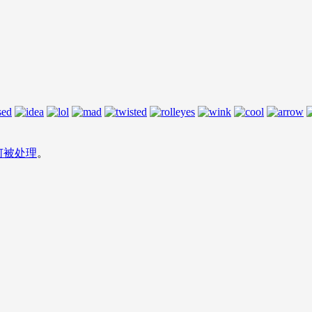
何被处理
。