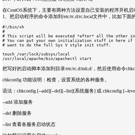
在CentOS系统下，主要有两种方法设置自己安装的程序开机启
1、把启动程序的命令添加到/etc/rc.d/rc.local文件中，比如下
#!/bin/sh

#

# This script will be executed *after* all the other in
# You can put your own initialization stuff in here if 
# want to do the full Sys V style init stuff.

touch /var/lock/subsys/local

/usr/local/apache/bin/apachectl start
把写好的启动脚本添加到目录/etc/rc.d/init.d/，然后使用命令ch
chkconfig 功能说明：检查，设置系统的各种服务。
语法：chkconfig [--add][--del][--list][系统服务] 或 chkconfig [--
--add 添加服务
--del 删除服务
--list 查看各服务启动状态