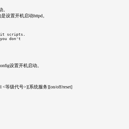
动。
面的是设置开机启动httpd。
it scripts.

you don't

kconfig设置开机启动。
level <等级代号>][系统服务][on/off/reset]