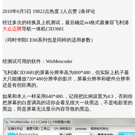
2010年6月5日
19822点热度
2人点赞
2条评论
经过多次的转换及上机测试，最后确定avi格式最兼容飞利浦
大众迈腾
导航一体机CID3681
（同时华阳CE66系列也是同样的适用参数）
经测试可用的软件：WisMencoder
飞利浦CID3681的屏幕分辨率虽为800*480，但实际上机子最
大只能播放720*480分辨率的影片，屏幕分辨率和硬件分辨率
还是有些距离的。
如果和本人一样采用640*480.，记得把比例设置为4:3，否则你
把屏幕的白度调高的话你会看见很大一块黑边，不是电影里的
黑边，而是屏幕无法显示内容导致的黑边。