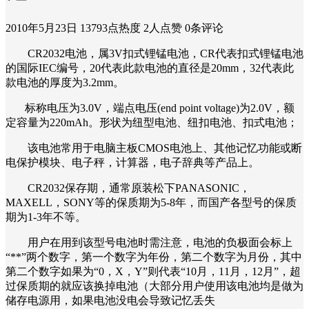
2010年5月23日
13793点热度
2人点赞
0条评论
CR2032电池，属3V扣式锂锰电池，CR代表扣式锂锰电池
的国际IEC编号，20代表此款电池的直径是20mm，32代表此
款电池的厚度为3.2mm。
标称电压为3.0V，端点电压(end point voltage)为2.0V，额
定容量为220mAh。形状为纽型电池、纽扣电池、扣式电池；
该电池常用于电脑主板CMOS电池上、其他记忆功能或断
电保护模块、电子秤，计算器，电子辞典等产品上。
CR2032保存期，通常原装松下PANASONIC，
MAXELL，SONY等的保质期为5-8年，而国产各型号的保质
期为1-3年不等。
用户在用到该型号电池时需注意，电池的负极面会标上
“**”两个数字，第一个数字为年份，第二个数字为月份，其中
第二个数字如果为“0，X，Y”则代表“10月，11月，12月”，超
过保质期的就应该换掉电池（大部分用户使用该电池均是做为
储存电源用，如果电池没电会导致记忆丢失