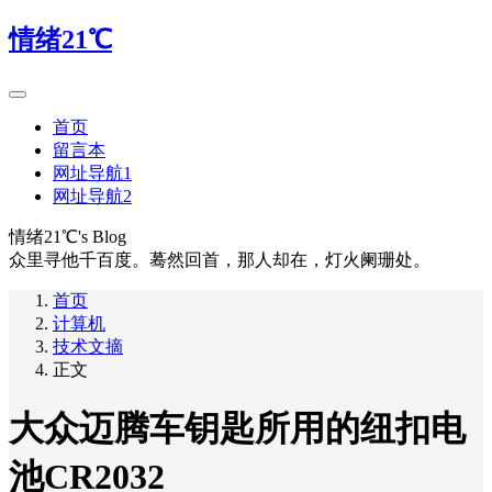
情绪21℃
首页
留言本
网址导航1
网址导航2
情绪21℃'s Blog
众里寻他千百度。蓦然回首，那人却在，灯火阑珊处。
首页
计算机
技术文摘
正文
大众迈腾车钥匙所用的纽扣电
池CR2032