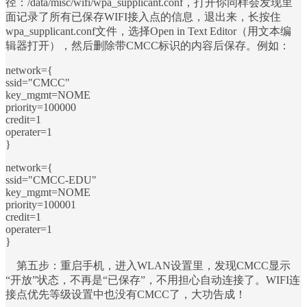
径：/data/misc/wifi/wpa_supplicant.conf，打开你同样会发现里
面记录了所有已保存WIFI接入点的信息，退出来，长按住
wpa_supplicant.conf文件，选择Open in Text Editor（用文本编
辑器打开），然后删除带CMCC标识的内容后保存。例如：
network={
ssid="CMCC"
key_mgmt=NOME
priority=100000
credit=1
operater=1
}
network={
ssid="CMCC-EDU"
key_mgmt=NOME
priority=100001
credit=1
operater=1
}
第五步：重启手机，进入WLAN设置里，发现CMCC显示
“开放”状态，不再是“已保存”，不用担心自动连接了。WIFI连
接点优先等级设置中也没有CMCC了，大功告成！