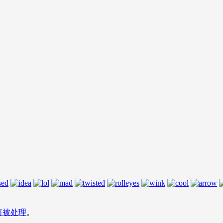
何被处理
。