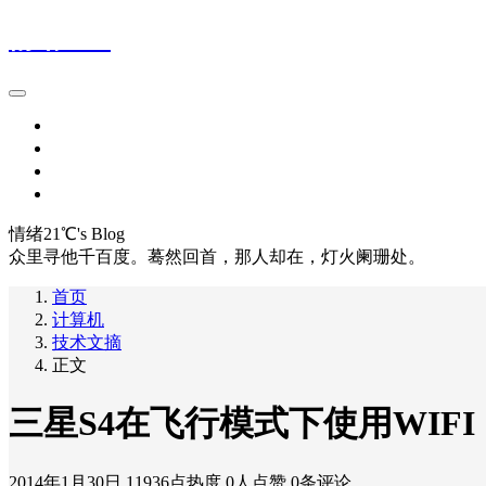
情绪21℃
首页
留言本
网址导航1
网址导航2
情绪21℃'s Blog
众里寻他千百度。蓦然回首，那人却在，灯火阑珊处。
首页
计算机
技术文摘
正文
三星S4在飞行模式下使用WIFI
2014年1月30日
11936点热度
0人点赞
0条评论