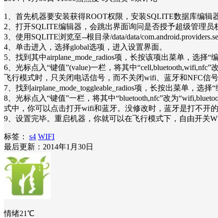
1、首先机器要安装获得ROOT权限，安装SQLITE数据库编辑
2、打开SQLITE编辑器，会跳出界面询问是否授予超级管理
3、使用SQLITE浏览至--根目录/data/data/com.android.providers.s
4、单击进入，选择global选项，进入设置界面。
5、找到其中airplane_mode_radios项，长按该项出菜单，
6、光标点入“键值”(value)一栏，将其中“cell,bluetoot
飞行模式时，只关闭电话信号，而不关闭wifi、蓝牙和NFC信
7、找到airplane_mode_toggleable_radios项，长按出
8、光标点入“键值”一栏，将其中“bluetooth,nfc”改为“w
式中，你可以点击打开wifi和蓝牙。没修改时，蓝牙是打不开的，
9、设置完毕。重启机器，你就可以在飞行模式下，自由开关WIF
标签：
s4
WIFI
最后更新：2014年1月30日
情绪21℃