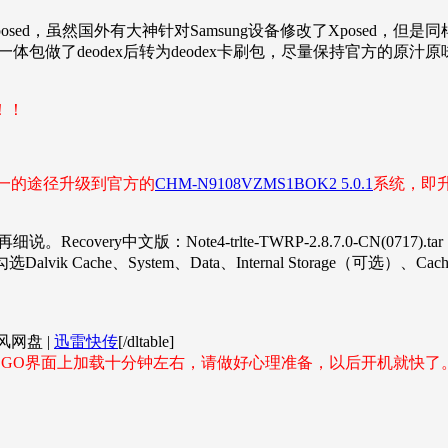
ed，虽然国外有大神针对Samsung设备修改了Xposed，但是同样
体包做了deodex后转为deodex卡刷包，尽量保持官方的原
！！
者之一的途径升级到官方的
CHM-N9108VZMS1BOK2 5.0.1
系统，即
ry中文版：Note4-trlte-TWRP-2.8.7.0-CN(0717).tar
alvik Cache、System、Data、Internal Storag
]旋风网盘 |
迅雷快传
[/dltable]
的LOGO界面上加载十分钟左右，请做好心理准备，以后开机就快了