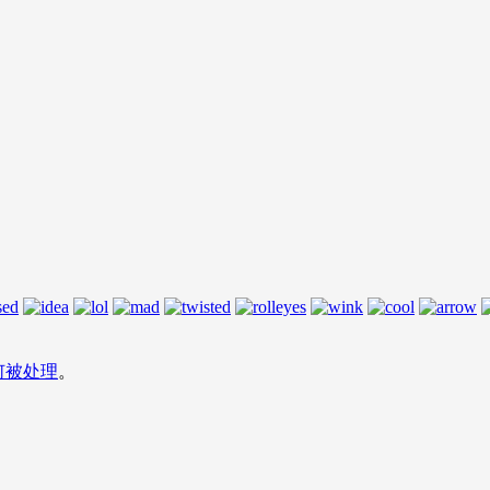
何被处理
。