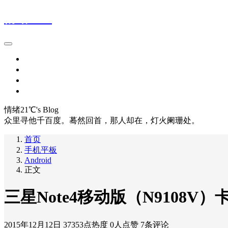
情绪21℃
首页
留言本
网址导航1
网址导航2
情绪21℃'s Blog
众里寻他千百度。蓦然回首，那人却在，灯火阑珊处。
首页
手机平板
Android
正文
三星Note4移动版（N9108V）卡刷
2015年12月12日
37353点热度
0人点赞
7条评论