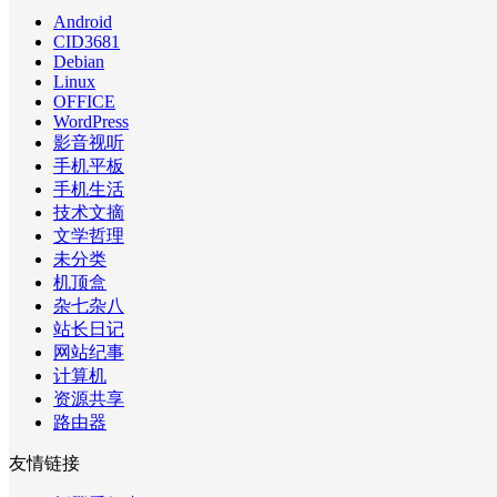
Android
CID3681
Debian
Linux
OFFICE
WordPress
影音视听
手机平板
手机生活
技术文摘
文学哲理
未分类
机顶盒
杂七杂八
站长日记
网站纪事
计算机
资源共享
路由器
友情链接