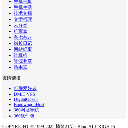
手机平板
手机生活
技术文摘
文学哲理
未分类
机顶盒
杂七杂八
站长日记
网站纪事
计算机
资源共享
路由器
友情链接
折腾爱好者
DMIT VPS
DigitalOcean
BandwagonHost
360网址导航
360软件包
COPYRIGHT © 1999-2025 情绪21℃'s Blog. ALL RIGHTS