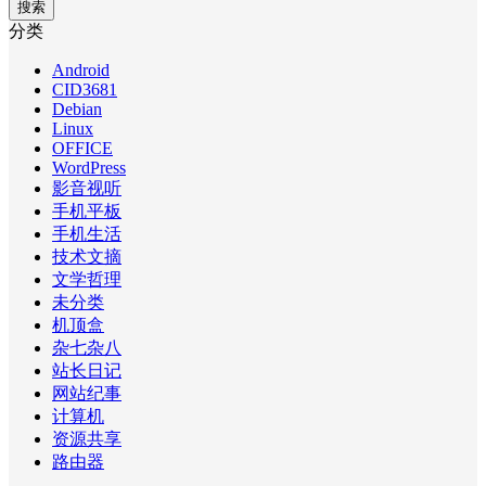
搜索
分类
Android
CID3681
Debian
Linux
OFFICE
WordPress
影音视听
手机平板
手机生活
技术文摘
文学哲理
未分类
机顶盒
杂七杂八
站长日记
网站纪事
计算机
资源共享
路由器