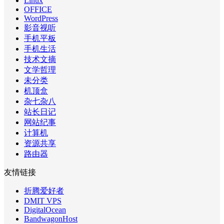
Linux
OFFICE
WordPress
影音视听
手机平板
手机生活
技术文摘
文学哲理
未分类
机顶盒
杂七杂八
站长日记
网站纪事
计算机
资源共享
路由器
友情链接
折腾爱好者
DMIT VPS
DigitalOcean
BandwagonHost