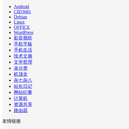
Android
CID3681
Debian
Linux
OFFICE
WordPress
影音视听
手机平板
手机生活
技术文摘
文学哲理
未分类
机顶盒
杂七杂八
站长日记
网站纪事
计算机
资源共享
路由器
友情链接