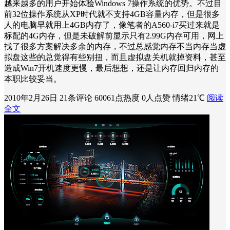
越来越多的用户开始体验Windows 7操作系统的优势。不过目
前32位操作系统从XP时代就不支持4GB容量内存，但是很多
人的电脑早就用上4GB内存了，像笔者的A560-i7买过来就是
标配的4G内存，但是未破解前显示只有2.99G内存可用，网上
找了很多方案解决多余的内存，不过总感觉内存不当内存当虚
拟盘这些的总觉得有些别扭，而且虚拟盘关机就掉资料，甚至
造成Win7开机速度更慢，最后想想，还是让内存回归内存的
本职比较妥当。
2010年2月26日
21条评论
60061点热度
0人点赞
情绪21℃
阅读
全文