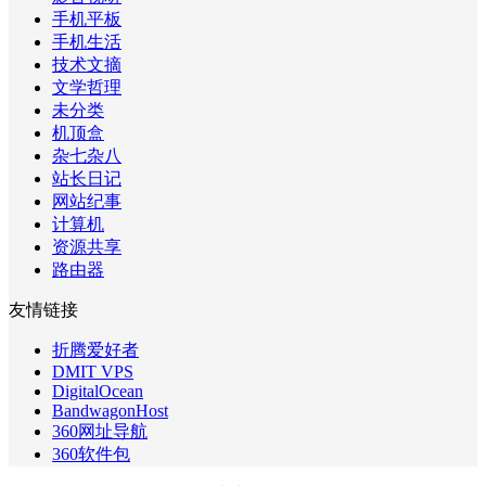
手机平板
手机生活
技术文摘
文学哲理
未分类
机顶盒
杂七杂八
站长日记
网站纪事
计算机
资源共享
路由器
友情链接
折腾爱好者
DMIT VPS
DigitalOcean
BandwagonHost
360网址导航
360软件包